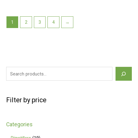
1
2
3
4
→
Filter by price
Categories
Pijnstillers
19