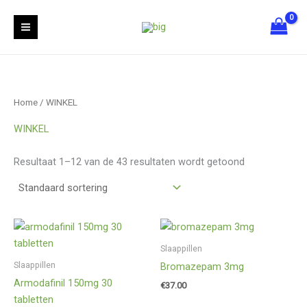
Ga
S
6
1
2
naar
e
p
9
5
de
a
r
p
p
inhoud
r
o
r
r
c
d
o
o
Home
/ WINKEL
h
u
d
d
c
u
u
WINKEL
t
c
c
Resultaat 1–12 van de 43 resultaten wordt getoond
e
t
t
n
e
e
n
n
Slaappillen
Slaappillen
Bromazepam 3mg
Armodafinil 150mg 30
€
37.00
tabletten