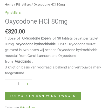
Home
/
Pijnstillers
/ Oxycodone HCl 80mg
Pijnstillers
Oxycodone HCl 80mg
€
320.00
1 dose of
Oxycodone kopen
of 30 tablets bevat per tablet
80mg
oxycodone hydrochloride
. Onze Oxycodone wordt
geleverd in two notes wij hebben Oxycodone hydrochloride
meestal from Gerot Lannach and Oxycodone
from
Aurobindo
.
U krijgt on basis van voorraad a bekend and vertrouwde merk
toegestuurd.
-
+
TOEVOEGEN AAN WINKELWAGEN
Categorie:
Pijnstillers