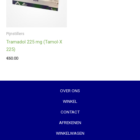
Pijnstillers
Tramadol 225 mg (Tamol-X
225)
€
60.00
OVER ONS
WINKEL
CONTACT
AFREKENEN
WINKELWAGEN